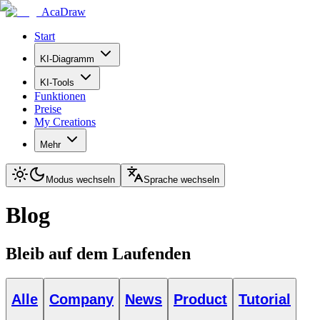
AcaDraw
Start
KI-Diagramm
KI-Tools
Funktionen
Preise
My Creations
Mehr
Modus wechseln
Sprache wechseln
Blog
Bleib auf dem Laufenden
Alle
Company
News
Product
Tutorial