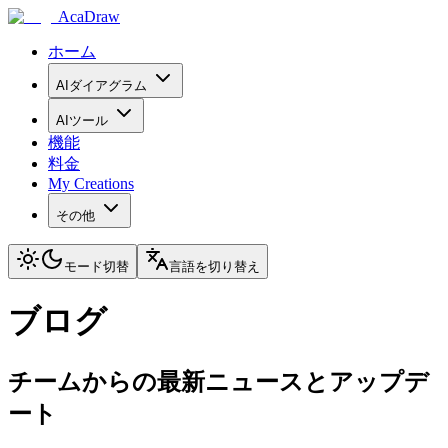
AcaDraw
ホーム
AIダイアグラム
AIツール
機能
料金
My Creations
その他
モード切替
言語を切り替え
ブログ
チームからの最新ニュースとアップデ
ート