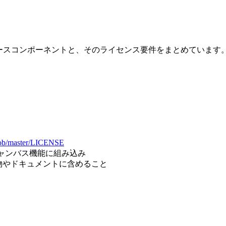
ンソースコンポーネントと、そのライセンス要件をまとめていま
blob/master/LICENSE
のキャンバス機能に組み込み
布物やドキュメントに含めること