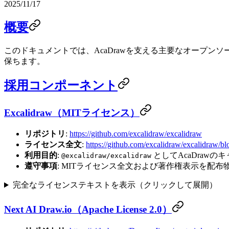
2025/11/17
概要
このドキュメントでは、AcaDrawを支える主要なオープ
保ちます。
採用コンポーネント
Excalidraw（MITライセンス）
リポジトリ
:
https://github.com/excalidraw/excalidraw
ライセンス全文
:
https://github.com/excalidraw/excalidraw/
利用目的
:
としてAcaDraw
@excalidraw/excalidraw
遵守事項
: MITライセンス全文および著作権表示を配
完全なライセンステキストを表示（クリックして展開）
Next AI Draw.io（Apache License 2.0）