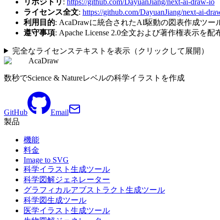
リポジトリ
:
https://github.com/DayuanJiang/next-ai-draw-io
ライセンス全文
:
https://github.com/DayuanJiang/next-ai-d
利用目的
: AcaDrawに統合されたAI駆動の図表作成ツ
遵守事項
: Apache License 2.0全文および著作
完全なライセンステキストを表示（クリックして展開）
AcaDraw
数秒でScience & Natureレベルの科学イラストを作成
GitHub
Email
製品
機能
料金
Image to SVG
科学イラスト生成ツール
科学図解ジェネレーター
グラフィカルアブストラクト生成ツール
科学図生成ツール
医学イラスト生成ツール