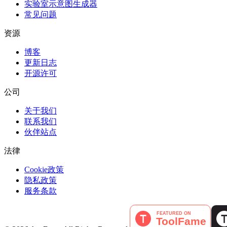
实验室示意图生成器
常见问题
资源
博客
更新日志
开源许可
公司
关于我们
联系我们
伙伴站点
法律
Cookie政策
隐私政策
服务条款