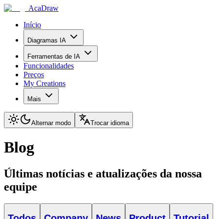
AcaDraw
Início
Diagramas IA
Ferramentas de IA
Funcionalidades
Preços
My Creations
Mais
Alternar modo
Trocar idioma
Blog
Últimas notícias e atualizações da nossa
equipe
Todos
Company
News
Product
Tutorial