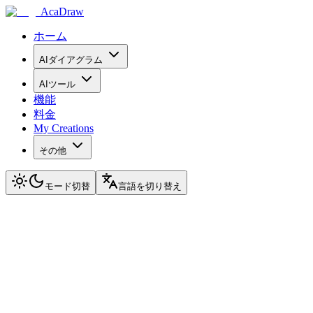
AcaDraw
ホーム
AIダイアグラム
AIツール
機能
料金
My Creations
その他
モード切替
言語を切り替え