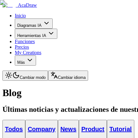
AcaDraw
Inicio
Diagramas IA
Herramientas IA
Funciones
Precios
My Creations
Más
Cambiar modo
Cambiar idioma
Blog
Últimas noticias y actualizaciones de nues
Todos
Company
News
Product
Tutorial